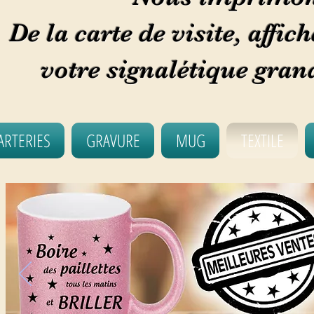
De la carte de visite, affic
votre signalétique gran
ARTERIES
GRAVURE
MUG
TEXTILE