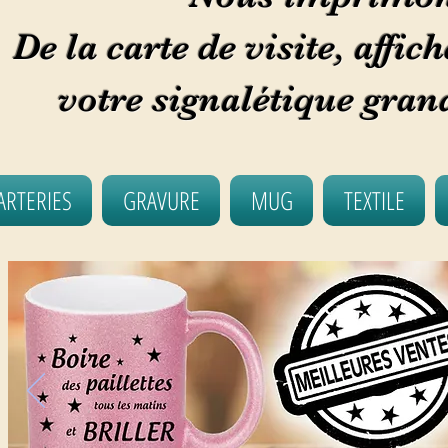
De la carte de visite, affic
votre signalétique gran
ARTERIES
GRAVURE
MUG
TEXTILE